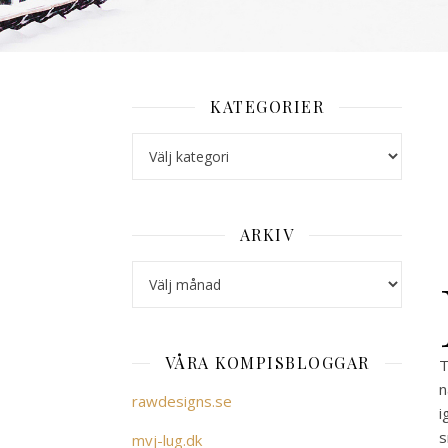
KATEGORIER
Kategorier
ARKIV
Arkiv
VÅRA KOMPISBLOGGAR
T
n
rawdesigns.se
i
s
mvj-lug.dk