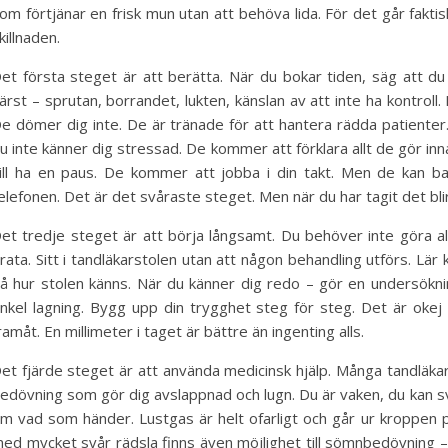
om förtjänar en frisk mun utan att behöva lida. För det går fakti
killnaden.
et första steget är att berätta. När du bokar tiden, säg att d
ärst – sprutan, borrandet, lukten, känslan av att inte ha kontroll.
e dömer dig inte. De är tränade för att hantera rädda patienter
u inte känner dig stressad. De kommer att förklara allt de gör i
ill ha en paus. De kommer att jobba i din takt. Men de kan b
elefonen. Det är det svåraste steget. Men när du har tagit det bli
et tredje steget är att börja långsamt. Du behöver inte göra all
rata. Sitt i tandläkarstolen utan att någon behandling utförs. Lä
å hur stolen känns. När du känner dig redo – gör en undersöknin
nkel lagning. Bygg upp din trygghet steg för steg. Det är okej 
ramåt. En millimeter i taget är bättre än ingenting alls.
et fjärde steget är att använda medicinsk hjälp. Många tandläkar
edövning som gör dig avslappnad och lugn. Du är vaken, du kan sv
m vad som händer. Lustgas är helt ofarligt och går ur kroppen 
ed mycket svår rädsla finns även möjlighet till sömnbedövning 