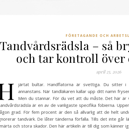
FÖRETAGANDE OCH ARBETSL
Tandvårdsrädsla – så br
och tar kontroll öve
april 25, 2026
H
järtat bultar. Handflatorna är svettiga. Du sitte
annanstans. När tandläkaren kallar upp ditt namn fryser d
Men du stannar. För du vet att du måste. Det här är v
andvårdsrädsla är en av de vanligaste specifika fobierna. Uppe
ågon grad. För fem procent är den så allvarlig att de helt undv
gnorerar tandvärk. De låter tänderna förfalla. Tills det inte går
märta och stora skador. Den här artikeln är till dig som känner igen