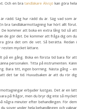
skt. Och en bra
tandläkare Älvsjö
kan göra hela
u är rädd. Säg hur rädd du är. Säg vad som är
 En bra tandläkarmottagning har hört allt förut.
. De kommer att boka en extra lång tid så att
nnan de gör det. De kommer att fråga dig om du
ara göra det om de vet. Så berätta. Redan i
r resten mycket lättare.
t på en gång. Boka en första tid bara för att
r känna personalen. Titta på instrumenten. Känn
g. Bara titt, ingen borrning. Nästa gång – en
att det tar tid. Huvudsaken är att du rör dig
mottagningar erbjuder lustgas. Det är en lätt
ara på frågor, men du bryr dig inte så mycket
på några minuter efter behandlingen. För dem
– du sover under hela behandlingen och vaknar