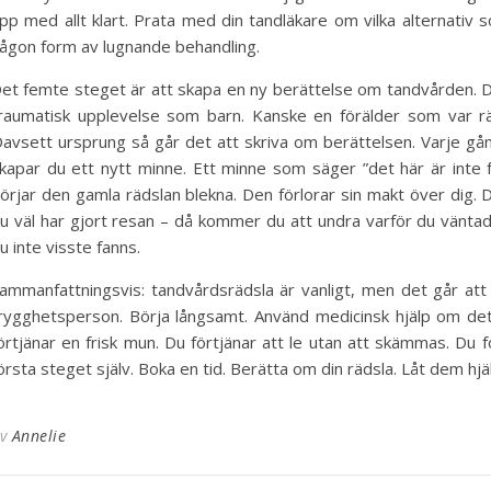
pp med allt klart. Prata med din tandläkare om vilka alternativ 
ågon form av lugnande behandling.
et femte steget är att skapa en ny berättelse om tandvården. 
raumatisk upplevelse som barn. Kanske en förälder som var räd
avsett ursprung så går det att skriva om berättelsen. Varje gång
kapar du ett nytt minne. Ett minne som säger ”det här är inte fa
örjar den gamla rädslan blekna. Den förlorar sin makt över dig. 
u väl har gjort resan – då kommer du att undra varför du vänta
u inte visste fanns.
ammanfattningsvis: tandvårdsrädsla är vanligt, men det går at
rygghetsperson. Börja långsamt. Använd medicinsk hjälp om det
örtjänar en frisk mun. Du förtjänar att le utan att skämmas. Du 
örsta steget själv. Boka en tid. Berätta om din rädsla. Låt dem hjäl
Av
Annelie