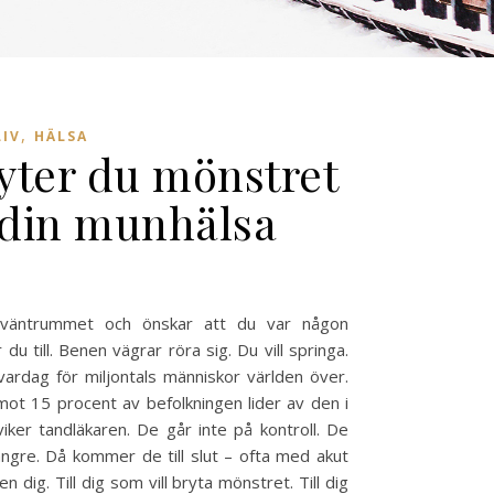
,
IV
HÄLSA
yter du mönstret
r din munhälsa
r i väntrummet och önskar att du var någon
u till. Benen vägrar röra sig. Du vill springa.
ardag för miljontals människor världen över.
mot 15 procent av befolkningen lider av den i
iker tandläkaren. De går inte på kontroll. De
 längre. Då kommer de till slut – ofta med akut
 dig. Till dig som vill bryta mönstret. Till dig