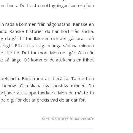
som finns. De flesta mottagningar kan erbjuda
Din rädsla kommer från någonstans. Kanske en
d. Kanske historier du har hört från andra.
 du går till tandläkaren och det går bra – då
rligt”. Efter tillräckligt många sådana minnen
Det tar tid. Det tar mod. Men det går. Och när
de så länge. Då kommer du att känna en frihet
t behandla. Börja med att berätta. Ta med en
 behövs. Och skapa nya, positiva minnen. Du
förtjänar att slippa tandvärk. Men du måste ta
pa dig. För det är precis vad de är där för.
Kommentarer inaktiverade
för Tandvårdsrädsla