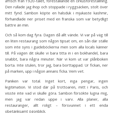
affisch från 1920-talet, föreställande en cirkusföreställning.
Den rullade jag ihop och stoppade i ryggsäcken, stolt över
mitt fynd. Sambon köpte en halsduk i mjukaste kashmir,
förhandlade ner priset med en franska som var betydligt
bättre än min.
Och så kom dag fyra. Dagen då allt vände. Vi var på väg till
en liten restaurang som någon tipsat om, en sån där ställe
som inte syns i guideböckerna men som alla locals känner
till. På vägen dit skulle vi bara titta in i en bokhandel, bara
snabbt, bara några minuter. När vi kom ut var plånboken
borta. Inte stulen, tror jag, bara borttappad. Ur fickan, ner
på marken, upp i någon annans ficka. Vem vet.
Paniken var total. Inget kort, inga pengar, ingen
legitimation. Vi stod där på trottoaren, mitt i Paris, och
visste inte vad vi skulle göra. Sambon försökte lugna mig,
men jag var redan uppe i varv. Alla planer, alla
restauranger, allt roligt – försvunnet i ett enda
obetänksamt ögonblick.