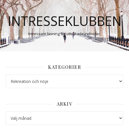
INTRESSEKLUBBEN
Intressant läsning för uttråkade individer.
KATEGORIER
Kategorier
ARKIV
Arkiv