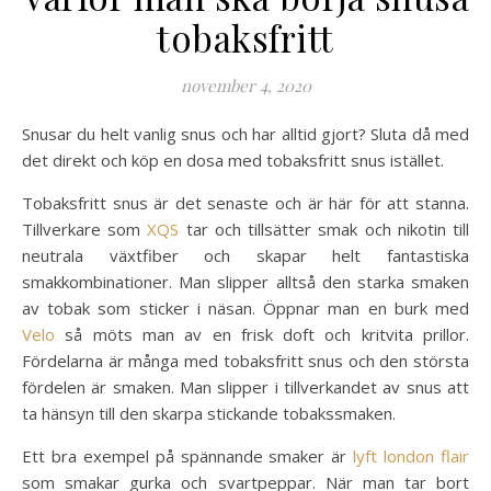
tobaksfritt
november 4, 2020
Snusar du helt vanlig snus och har alltid gjort? Sluta då med
det direkt och köp en dosa med tobaksfritt snus istället.
Tobaksfritt snus är det senaste och är här för att stanna.
Tillverkare som
XQS
tar och tillsätter smak och nikotin till
neutrala växtfiber och skapar helt fantastiska
smakkombinationer. Man slipper alltså den starka smaken
av tobak som sticker i näsan. Öppnar man en burk med
Velo
så möts man av en frisk doft och kritvita prillor.
Fördelarna är många med tobaksfritt snus och den största
fördelen är smaken. Man slipper i tillverkandet av snus att
ta hänsyn till den skarpa stickande tobakssmaken.
Ett bra exempel på spännande smaker är
lyft london flair
som smakar gurka och svartpeppar. När man tar bort