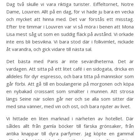
Dag två skulle vi vara riktiga turister. Eiffeltornet, Notre
Dame, Louvren. Allt på en dag, för vi hade ju bara en vecka
och mycket att hinna med. Det var förstås ett misstag.
Efter tre timmar i Louvren var vi så möra i benen att Mona
Lisa mest såg ut som en suddig fläck på avstånd. Vi orkade
inte ens bli besvikna. Vi bara stod där i folkvimlet, nickade
åt varandra, och gick vidare till nästa sal.
Det bästa med Paris är inte sevärdheterna. Det är
vardagen. Att sitta på ett litet café i en sidogata, dricka en
alldeles för dyr espresso, och bara titta på människor som
går förbi. Att gå till en boulangerie på morgonen och köpa
en nybakad croissant som smälter i munnen. Att strosa
längs Seine när solen går ner och se alla som sitter där
med sina vänner, med vin och ost, och bara njuter av livet.
Vi hittade en liten marknad i närheten av hotellet. Där
såldes allt från gamla böcker till färska grönsaker, från
antika knappar till dyra parfymer. Jag köpte en gammal