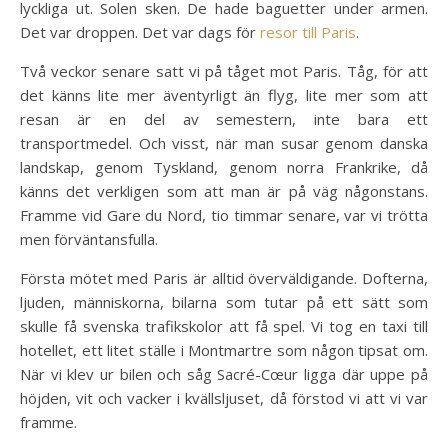
lyckliga ut. Solen sken. De hade baguetter under armen.
Det var droppen. Det var dags för
resor till Paris
.
Två veckor senare satt vi på tåget mot Paris. Tåg, för att
det känns lite mer äventyrligt än flyg, lite mer som att
resan är en del av semestern, inte bara ett
transportmedel. Och visst, när man susar genom danska
landskap, genom Tyskland, genom norra Frankrike, då
känns det verkligen som att man är på väg någonstans.
Framme vid Gare du Nord, tio timmar senare, var vi trötta
men förväntansfulla.
Första mötet med Paris är alltid överväldigande. Dofterna,
ljuden, människorna, bilarna som tutar på ett sätt som
skulle få svenska trafikskolor att få spel. Vi tog en taxi till
hotellet, ett litet ställe i Montmartre som någon tipsat om.
När vi klev ur bilen och såg Sacré-Cœur ligga där uppe på
höjden, vit och vacker i kvällsljuset, då förstod vi att vi var
framme.