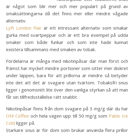
är något som blir mer och mer populärt på grund av
smaksättningarna då det finns mer eller mindre vågade
alternativ.
Lyft London Flair
är ett intressant alternativ som smakar
gurka med svartpeppar och är ett bra exempel på udda
smaker som både funkar och som inte hade kunnat
existera tillsammans med smaken av tobak.
Fördelarna är många med nikotinpåsar där man först och
främst har mycket mindre portioner som sitter mer diskret
under läppen, bara för att prillorna är mindre så betyder
inte det att det är svagare utan tvärtom. Tobaksfri snus
ligger i genomsnitt lite över den vanliga styrkan så att man
får sin tillfredsställelse rätt snabbt.
Nikotinpåsar finns från dom svagare på 3 mg/g där du har
ON! Coffee
och hela vägen upp till 50 mg/g som
Pablo Ice
Cold
ligger på.
Starkare snus är för dom som brukar använda flera prillor