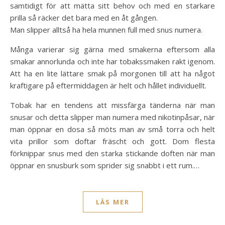
samtidigt för att mätta sitt behov och med en starkare
prilla så räcker det bara med en åt gången.
Man slipper alltså ha hela munnen full med snus numera.
Många varierar sig gärna med smakerna eftersom alla
smakar annorlunda och inte har tobakssmaken rakt igenom.
Att ha en lite lättare smak på morgonen till att ha något
kraftigare på eftermiddagen är helt och hållet individuellt.
Tobak har en tendens att missfärga tänderna när man
snusar och detta slipper man numera med nikotinpåsar, när
man öppnar en dosa så möts man av små torra och helt
vita prillor som doftar fräscht och gott. Dom flesta
förknippar snus med den starka stickande doften när man
öppnar en snusburk som sprider sig snabbt i ett rum.…
LÄS MER